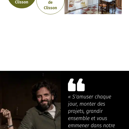
Clisson
de
Clisson
« S’amuser chaque
jour, monter des
projets, grandir
ensemble et vous
emmener dans notre