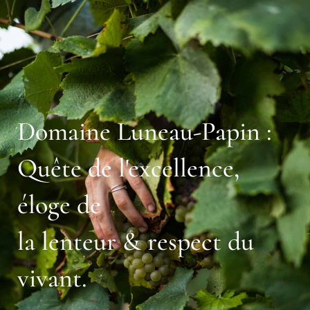
Domaine Luneau-Papin :
Quête de l'excellence,
éloge de
la lenteur & respect du
vivant.