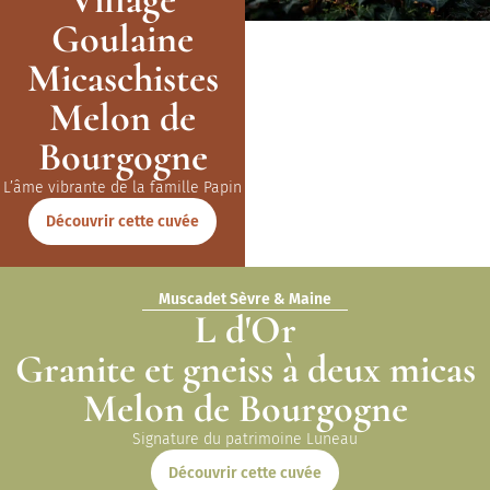
Goulaine
Micaschistes
Melon de
Bourgogne
L’âme vibrante de la famille Papin
Découvrir cette cuvée
Muscadet Sèvre & Maine
L d'Or
Granite et gneiss à deux micas
Melon de Bourgogne
Signature du patrimoine Luneau
Découvrir cette cuvée